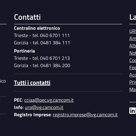
Contatti
L
Centralino elettronico
UR
Trieste - tel. 040 6701 111
Am
Gorizia - tel. 0481 384 111
Al
Portineria
Not
Trieste - tel. 040 6701 213
Coo
Gorizia - tel. 0481 384 200
Fe
Acc
ico
Tutti i contatti
Pri
Map
PEC
:
cciaa@pec.vg.camcom.it
Info
:
urp@vg.camcom.it
Registro Imprese
:
registro.imprese@vg.camcom.it