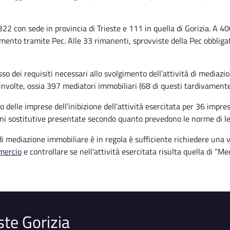
322 con sede in provincia di Trieste e 111 in quella di Gorizia. A 4
imento tramite Pec. Alle 33 rimanenti, sprovviste della Pec obbligat
 dei requisiti necessari allo svolgimento dell’attività di mediazio
oinvolte, ossia 397 mediatori immobiliari (68 di questi tardivament
o delle imprese dell’inibizione dell’attività esercitata per 36 impre
zioni sostitutive presentate secondo quanto prevedono le norme di l
 di mediazione immobiliare è in regola è sufficiente richiedere una
mercio
e controllare se nell'attività esercitata risulta quella di "M
ste Gorizia