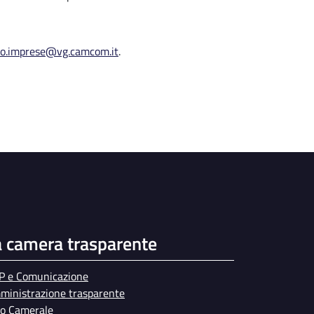
ro.imprese@vg.camcom.it
.
a camera trasparente
P e Comunicazione
ministrazione trasparente
bo Camerale