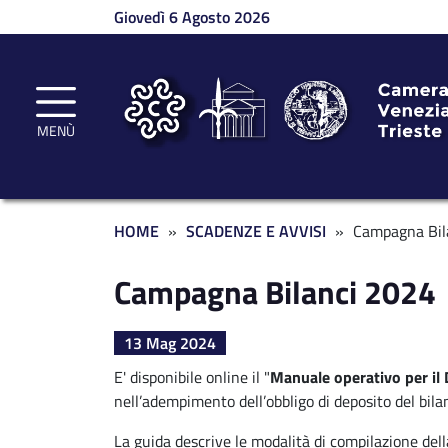
Salta al contenuto principale
Giovedì 6 Agosto 2026
MENÙ
Briciole di pane
HOME
SCADENZE E AVVISI
Campagna Bil
Campagna Bilanci 2024
13 Mag 2024
E' disponibile online il "
Manuale operativo per il
nell’adempimento dell’obbligo di deposito del bilan
La guida descrive le modalità di compilazione dell