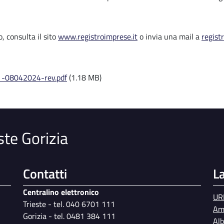
, consulta il sito
www.registroimprese.it
o invia una mail a
regist
 -08042024-rev.pdf
(1.18 MB)
ste Gorizia
Contatti
L
Centralino elettronico
UR
Trieste - tel. 040 6701 111
Am
Gorizia - tel. 0481 384 111
Al