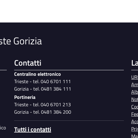
ste Gorizia
Contatti
L
Centralino elettronico
UR
Trieste - tel. 040 6701 111
Am
Gorizia - tel. 0481 384 111
Al
Portineria
Not
Trieste - tel. 040 6701 213
Coo
Gorizia - tel. 0481 384 200
Fe
Acc
ico
Tutti i contatti
Pri
Map