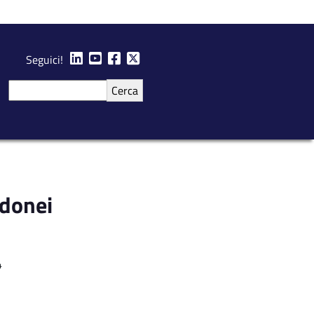
Seguici!
Cerca
idonei
4