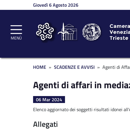
Salta al contenuto principale
Giovedì 6 Agosto 2026
MENÙ
Briciole di pane
HOME
SCADENZE E AVVISI
Agenti di Aff
Agenti di affari in medi
06 Mar 2024
Elenco aggiornato dei soggetti risultati idonei al
Allegati